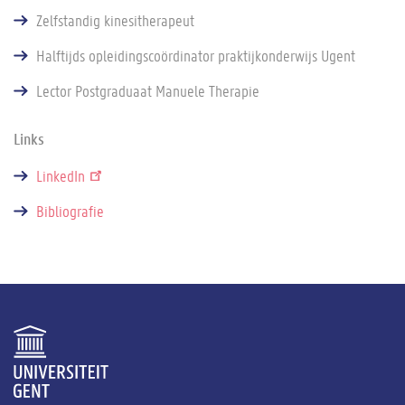
Zelfstandig kinesitherapeut
Halftijds opleidingscoördinator praktijkonderwijs Ugent
Lector Postgraduaat Manuele Therapie
Links
LinkedIn
Bibliografie