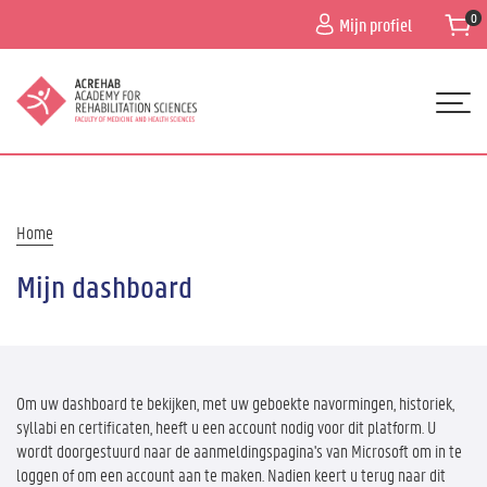
Overslaan
Mijn profiel
en
naar
de
inhoud
gaan
Hoofdnavigatie
HOME
PROGRAMMA
Kruimelpad
Home
NIEUWS
Mijn dashboard
ALGEMENE INFO
ORGANISATIE
CONTACT
Om uw dashboard te bekijken, met uw geboekte navormingen, historiek,
syllabi en certificaten, heeft u een account nodig voor dit platform. U
wordt doorgestuurd naar de aanmeldingspagina's van Microsoft om in te
loggen of om een account aan te maken. Nadien keert u terug naar dit