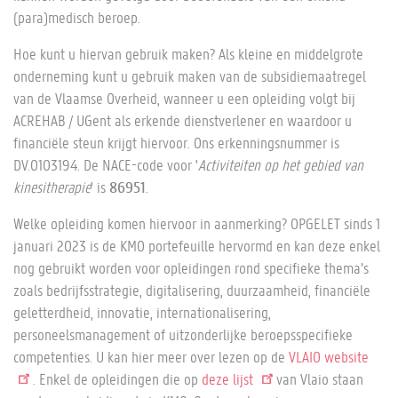
(para)medisch beroep.
Hoe kunt u hiervan gebruik maken? Als kleine en middelgrote
onderneming kunt u gebruik maken van de subsidiemaatregel
van de Vlaamse Overheid, wanneer u een opleiding volgt bij
ACREHAB / UGent als erkende dienstverlener en waardoor u
financiële steun krijgt hiervoor. Ons erkenningsnummer is
DV.O103194. De NACE-code voor '
Activiteiten op het gebied van
kinesitherapie
' is
86951
.
Welke opleiding komen hiervoor in aanmerking? OPGELET sinds 1
januari 2023 is de KMO portefeuille hervormd en kan deze enkel
nog gebruikt worden voor opleidingen rond specifieke thema’s
zoals bedrijfsstrategie, digitalisering, duurzaamheid, financiële
geletterdheid, innovatie, internationalisering,
personeelsmanagement of uitzonderlijke beroepsspecifieke
competenties. U kan hier meer over lezen op de
VLAIO website
. Enkel de opleidingen die op
deze lijst
van Vlaio staan