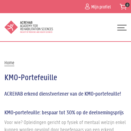
Overslaan
Mijn profiel
en
naar
de
inhoud
gaan
Hoofdnavigatie
HOME
PROGRAMMA
Kruimelpad
Home
NIEUWS
KMO-Portefeuille
ALGEMENE INFO
ACREHAB erkend dienstverlener van de KMO-portefeuille!
ORGANISATIE
CONTACT
KMO-portefeuille: bespaar tot 30% op de deelnemingsprijs
Voor wie? Opleidingen gericht op fysiek of mentaal welzijn enkel
kunnen worden gevolgd door beoefenaars van een erkend