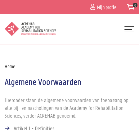
Overslaan
Mijn profiel
en
naar
de
inhoud
gaan
Hoofdnavigatie
HOME
PROGRAMMA
Kruimelpad
Home
NIEUWS
Algemene Voorwaarden
ALGEMENE INFO
Hieronder staan de algemene voorwaarden van toepassing op
ORGANISATIE
alle bij- en nascholingen van de Academy for Rehabilitation
CONTACT
Sciences, verder ACREHAB genoemd.
Artikel 1 - Definities